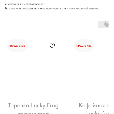
инструкция по использованию:
Возможно использование в микроволновой печи и посудомоечной машине
предзаказ
предзаказ
Тарелка Lucky Frog
Кофейная па
Lucky frog
Тарелка из полуфарфора