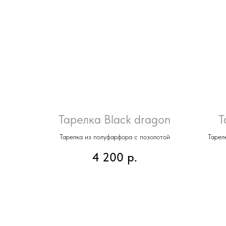
Тарелка Black dragon
Т
Тарелка из полуфарфора с позолотой
Тарел
4 200
р.