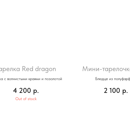
арелка Red dragon
Мини-тарелочк
ка с волнистыми краями и позолотой
Блюдце из полуфар
4 200
р.
2 100
р.
Out of stock