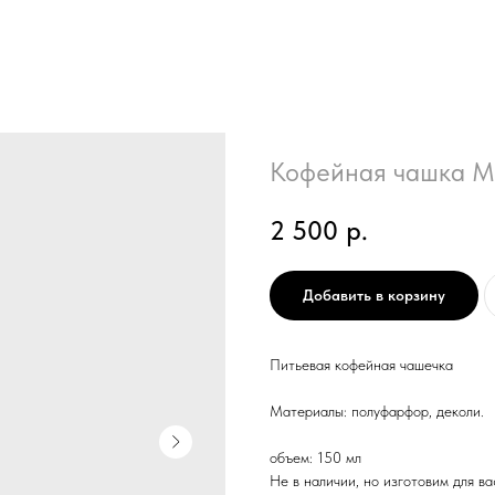
Кофейная чашка M
2 500
р.
Добавить в корзину
Питьевая кофейная чашечка
Материалы: полуфарфор, деколи.
объем: 150 мл
Не в наличии, но изготовим для в