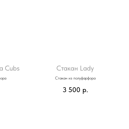
а Cubs
Стакан Lady
фора
Стакан из полуфарфора
3 500
р.